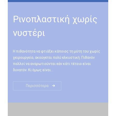
Ρινοπλαστική χωρίς
νυστέρι
Η πιθανότητα να φτιάξει κάποιος τη μύτη του χωρίς
χειρουργείο, ακούγεται πολύ ελκυστική. Πιθανόν
πολλοί να αναρωτιούνται εάν κάτι τέτοιο είναι
δυνατόν. Κι όμως είναι…
Γενόσημα Viagra και
aγορά Cialis online
– Ισχυρή
δράση στην καλύτερη τιμή. Ανακαλύψτε τα ποιοτικά
Περισσότερα
γενόσημα
aγορά Viagra χωρίς συνταγή
και Cialis
(Tadalafil) – τις πιο αξιόπιστες εναλλακτικές στα
πρωτότυπα φάρμακα. Και τα δύο προσφέρουν
σκληρή, φυσική και μακράς διάρκειας στύση, ώστε
να απολαμβάνετε ξανά την σεξουαλική σας ζωή με