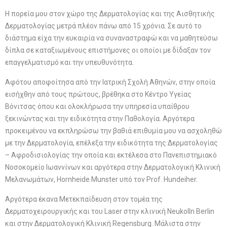
Η πορεία μου στον χώρο της Δερματολογίας και της Αισθητικής
Δερματολογίας μετρά πλέον πάνω από 15 χρόνια. Σε αυτό το
διάστημα είχα την ευκαιρία να συναναστραφώ και να μαθητεύσω
δίπλα σε καταξιωμένους επιστήμονες οι οποίοι με δίδαξαν τον
επαγγελματισμό και την υπευθυνότητα.
Αφότου αποφοίτησα από την Ιατρική Σχολή Αθηνών, στην οποία
εισήχθην από τους πρώτους, βρέθηκα στο Κέντρο Υγείας
Βόνιτσας όπου και ολοκλήρωσα την υπηρεσία υπαίθρου
ξεκινώντας και την ειδικότητα στην Παθολογία. Αργότερα
προκειμένου να εκπληρώσω την βαθιά επιθυμία μου να ασχοληθώ
με την Δερματολογία, επέλεξα την ειδικότητα της Δερματολογίας
– Αφροδισιολογίας την οποία και εκτέλεσα στο Πανεπιστημιακό
Νοσοκομείο Ιωαννίνων και αργότερα στην Δερματολογική Κλινική
Μελανωμάτων, Hornheide Munster υπό τον Prof. Hundeiher.
Αργότερα έκανα Μετεκπαίδευση στον τομέα της
Δερματοχειρουργικής και του Laser στην κλινική Neukolln Berlin
και στην Δερματολογική Κλινική Regensburg. Μάλιστα στην