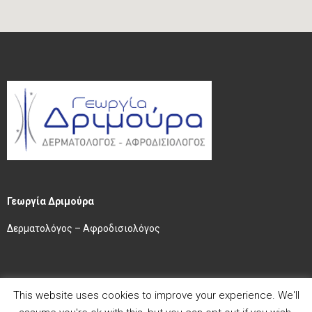
Γεωργία Δριμούρα
Δερματολόγος – Αφροδισιολόγος
This website uses cookies to improve your experience. We'll