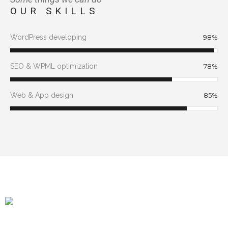
OUR SKILLS
WordPress developing
98
%
SEO & WPML optimization
78
%
Web & App design
85
%