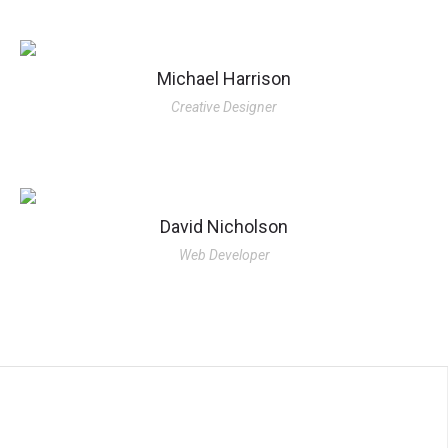
Michael Harrison
Creative Designer
Donec vestibulum velit a dolor volutpat ornare. Mauris in turpis
est. Vivamus tempus lorem nec imperdiet fringilla. Etiam quis
David Nicholson
purus massa.
Web Developer
Donec vestibulum velit a dolor volutpat ornare. Mauris in turpis
est. Vivamus tempus lorem nec imperdiet fringilla. Etiam quis
purus massa.