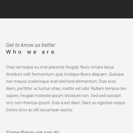
Get to know us better
Who we are
Cras vel neque eu erat placerat feugiat. Nunc ornare lacus
tincidunt velit fermentum, quis tristique libero aliquam. Quisque
non mauris scelerisque erat eleifend elementum. Duis eros
diam, porttitor ac luctus vitae, mattis vel odio. Nullam tempus leo
sapien, feugiat molestie ipsum tincidunt non. Sed sed suscipit
orci, non rhoncus ipsum. Duis a est diam. Nam ac egestas neque.
Donec id ex ac elit accumsan auctor.
Some things we can do