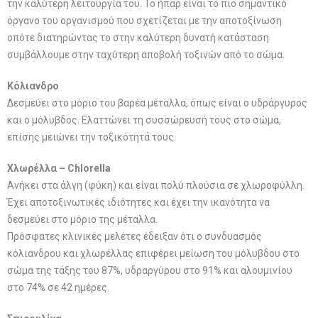
την καλύτερη λειτουργία του. Το ήπαρ είναι το πιο σημαντικό
όργανο του οργανισμού που σχετίζεται με την αποτοξίνωση
οπότε διατηρώντας το στην καλύτερη δυνατή κατάσταση
συμβάλλουμε στην ταχύτερη αποβολή τοξινών από το σώμα.
Κόλιανδρο
Δεσμεύει στο μόριο του βαρέα μέταλλα, όπως είναι ο υδράργυρος
και ο μόλυβδος. Ελαττώνει τη συσσώρευσή τους στο σώμα,
επίσης μειώνει την τοξικότητά τους.
Χλωρέλλα – Chlorella
Ανήκει στα άλγη (φύκη) και είναι πολύ πλούσια σε χλωροφύλλη.
Έχει αποτοξινωτικές ιδιότητες και έχει την ικανότητα να
δεσμεύει στο μόριο της μέταλλα.
Πρόσφατες κλινικές μελέτες έδειξαν ότι ο συνδυασμός
κόλιανδρου και χλωρέλλας επιφέρει μείωση του μόλυβδου στο
σώμα της τάξης του 87%, υδραργύρου στο 91% και αλουμινίου
στο 74% σε 42 ημέρες.