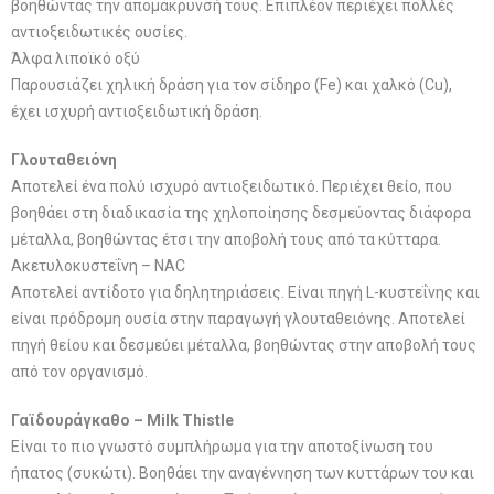
βοηθώντας την απομάκρυνσή τους. Επιπλέον περιέχει πολλές
αντιοξειδωτικές ουσίες.
Άλφα λιποϊκό οξύ
Παρουσιάζει χηλική δράση για τον σίδηρο (Fe) και χαλκό (Cu),
έχει ισχυρή αντιοξειδωτική δράση.
Γλουταθειόνη
Αποτελεί ένα πολύ ισχυρό αντιοξειδωτικό. Περιέχει θείο, που
βοηθάει στη διαδικασία της χηλοποίησης δεσμεύοντας διάφορα
μέταλλα, βοηθώντας έτσι την αποβολή τους από τα κύτταρα.
Ακετυλοκυστεΐνη – NAC
Αποτελεί αντίδοτο για δηλητηριάσεις. Είναι πηγή L-κυστεΐνης και
είναι πρόδρομη ουσία στην παραγωγή γλουταθειόνης. Αποτελεί
πηγή θείου και δεσμεύει μέταλλα, βοηθώντας στην αποβολή τους
από τον οργανισμό.
Γαϊδουράγκαθο – Milk Thistle
Είναι το πιο γνωστό συμπλήρωμα για την αποτοξίνωση του
ήπατος (συκώτι). Βοηθάει την αναγέννηση των κυττάρων του και