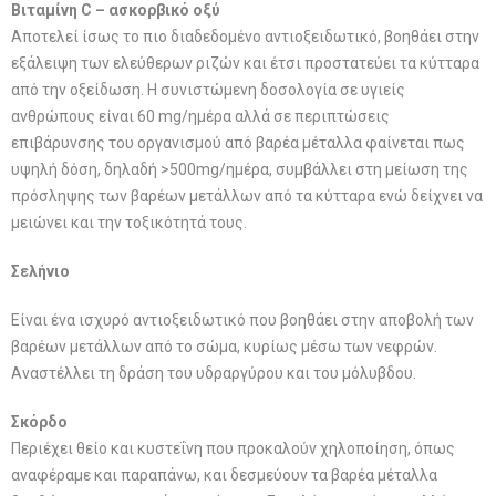
Βιταμίνη C – ασκορβικό οξύ
Αποτελεί ίσως το πιο διαδεδομένο αντιοξειδωτικό, βοηθάει στην
εξάλειψη των ελεύθερων ριζών και έτσι προστατεύει τα κύτταρα
από την οξείδωση. Η συνιστώμενη δοσολογία σε υγιείς
ανθρώπους είναι 60 mg/ημέρα αλλά σε περιπτώσεις
επιβάρυνσης του οργανισμού από βαρέα μέταλλα φαίνεται πως
υψηλή δόση, δηλαδή >500mg/ημέρα, συμβάλλει στη μείωση της
πρόσληψης των βαρέων μετάλλων από τα κύτταρα ενώ δείχνει να
μειώνει και την τοξικότητά τους.
Σελήνιο
Είναι ένα ισχυρό αντιοξειδωτικό που βοηθάει στην αποβολή των
βαρέων μετάλλων από το σώμα, κυρίως μέσω των νεφρών.
Αναστέλλει τη δράση του υδραργύρου και του μόλυβδου.
Σκόρδο
Περιέχει θείο και κυστεΐνη που προκαλούν χηλοποίηση, όπως
αναφέραμε και παραπάνω, και δεσμεύουν τα βαρέα μέταλλα