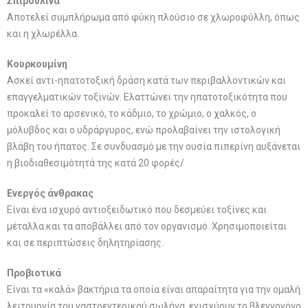
Σπιρουλίνα
Αποτελεί συμπλήρωμα από φύκη πλούσιο σε χλωροφύλλη, όπως
και η χλωρέλλα.
Κουρκουμίνη
Ασκεί αντι-ηπατοτοξική δράση κατά των περιβαλλοντικών και
επαγγελματικών τοξινών. Ελαττώνει την ηπατοτοξικότητα που
προκαλεί το αρσενικό, το κάδμιο, το χρώμιο, ο χαλκός, ο
μόλυβδος και ο υδράργυρος, ενώ προλαβαίνει την ιστολογική
βλάβη του ήπατος. Σε συνδυασμό με την ουσία πιπερίνη αυξάνεται
η βιοδιαθεσιμότητά της κατά 20 φορές/
Ενεργός άνθρακας
Είναι ένα ισχυρό αντιοξειδωτικό που δεσμεύει τοξίνες και
μέταλλα και τα αποβάλλει από τον οργανισμό. Χρησιμοποιείται
και σε περιπτώσεις δηλητηρίασης.
Προβιοτικά
Είναι τα «καλά» βακτήρια τα οποία είναι απαραίτητα για την ομαλή
λειτουργία του γαστρεντερικού σωλήνα, ενισχύουν το βλεννογόνο