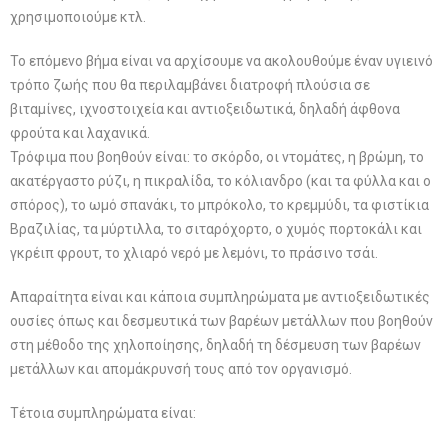
χρησιμοποιούμε κτλ.
Το επόμενο βήμα είναι να αρχίσουμε να ακολουθούμε έναν υγιεινό
τρόπο ζωής που θα περιλαμβάνει διατροφή πλούσια σε
βιταμίνες, ιχνοστοιχεία και αντιοξειδωτικά, δηλαδή άφθονα
φρούτα και λαχανικά.
Τρόφιμα που βοηθούν είναι: το σκόρδο, οι ντομάτες, η βρώμη, το
ακατέργαστο ρύζι, η πικραλίδα, το κόλιανδρο (και τα φύλλα και ο
σπόρος), το ωμό σπανάκι, το μπρόκολο, το κρεμμύδι, τα φιστίκια
Βραζιλίας, τα μύρτιλλα, το σιταρόχορτο, ο χυμός πορτοκάλι και
γκρέιπ φρουτ, το χλιαρό νερό με λεμόνι, το πράσινο τσάι.
Απαραίτητα είναι και κάποια συμπληρώματα με αντιοξειδωτικές
ουσίες όπως και δεσμευτικά των βαρέων μετάλλων που βοηθούν
στη μέθοδο της χηλοποίησης, δηλαδή τη δέσμευση των βαρέων
μετάλλων και απομάκρυνσή τους από τον οργανισμό.
Τέτοια συμπληρώματα είναι: