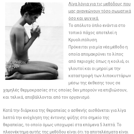
Λίγα λόγια για τις μεθόδους που
μας ανανεώνουν τόσο σωματικά
όσο και ψυχικά.
Το απόλυτο όπλο ενάντια στο
τοπικό πάχος αποτελεί η
Κρυολιπόλυση.
Πρόκειται για μία νέα μέθοδο η
οποία απομακρύνει το λίπος
από περιοχές όπως η κοιλιά, οι
γλουτοί και οι μηροί με την
καταστροφή των λιποκυττάρων
μέσω της έκθεσης τους σε
χαμηλές θερμοκρασίες στις οποίες δεν μπορούν να επιβιώσουν,
και τελικά, αποβάλλονται από τον οργανισμό.
Κατά την διάρκεια της θεραπείας ο ασθενής αισθάνεται για λίγα
λεπτά την ενόχληση της έντονης ψύξης στο σημείο της
θεραπείας, το οποίο όμως υποχωρεί στα επόμενα 5 λεπτά. Το
πλεονέκτημα αυτής της μεθόδου είναι ότι τα αποτελέσματα είναι