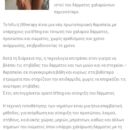
ιστοί του δέρματος χαλαρώνουν
περισσότερο.
Το hifu ή Ultherapy είναι μια νέα, πρωτοποριακή θεραπεία, με
υπέρηχους για lifting και τόνωση του χαλαρού δέρματος,
προσώπου και σώματος, χωρίς ερεθισμούς και χρόνο
ανάρρωσης, επιβραδύνοντας το χρόνο.
Κατά τη διάρκειά της, η τεχνολογία επιτρέπει στον γιατρό να
βλέπει τις στιβάδες του δέρματος και των μυών και να στοχεύει –
θεραπεύει σε συγκεκριμένα βάθη και κυρίως στα βαθύτερα
στρώματα που στηρίζουν την επιδερμίδα, χωρίς να επηρεάζει τις
ανώτερες στιβάδες.
Έτσι, επιτυγχάνεται ορατό lifting και σύσφιξη του δέρματος.
Η τεχνική τοποθέτησης των νημάτων είναι μια ήπια επεμβατική
μέθοδος, για ανόρθωση και σύσφιξη του προσώπου, λαιμού,
στήθους, κοιλιακής χώρας, μηρών, μπράτσων, καθώς και άλλων
σημείων του σώματος όπου υπάρχει χαλάρωση δέρματος με τη