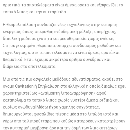
οριστικά, τα αποτελέσματα είναι άμεσα ορατά και εξαφανίζει το
τοπικό λίπος και την κυτταρίτιδα.
Η θερμολιπόλυση συνδυάζει νέες τεχνολογίες στην εκπομπή
ενέργειας όπως: υπέρυθρη ενδοδερμική μάλαξη, υπερήχους,
διπολική ραδιοσυχνότητα και μεσοθεραπεία χωρίς ενέσεις.
Στη συγκεκριμένη θεραπεία, υπάρχει συνδυασμός μεθόδων και
τεχνολογίας, ώστε τα αποτελέσματα να είναι άμεσα, ορατά και
θεαματικά. Έτσι, έχουμε μικρότερο αριθμό συνεδριών και
διάρκεια στα αποτελέσματα.
Μια από τις πιο ασφαλείς μεθόδους αδυνατίσματος, ακούει στο
όνομα Cavitation ή Σπηλαίωση στα ελληνικά η οποία δικαίως έχει
χαρακτηριστεί ως «αναίμακτη λιποαναρρόφηση» αφού
καταπολεμά το τοπικό λίπος χωρίς νυστέρι άμεσα, ριζικά και
κυρίως ανώδυνα! Μέσω ήχου χαμηλής συχνότητας,
δημιουργούνται φυσαλίδες πίεσης μέσα στο λιπώδη ιστό και
γύρω από τα λιποκύτταρα που καθώς καταρρέουν καταστρέφουν
την κυτταρική μεμβράνη άρα και την δομή των λιποκυττάρων.