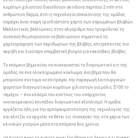
κυμάτων χιλιοστού διεισδύουν ακίνδυνα περίπου 2 mm στο
ανθρώπινο δέρμα, έτσι η τεχνολογία απεικόνισης της ομάδας
παρέχει έναν σαφή τρισδιάστατο χάρτη των σαρωμένων βλαβών.
Μελλοντικές βελτιώσεις στον αλγόριθμο που τροφοδοτεί τη
συσκευή θα μπορούσαν να βελτιώσουν σημαντικά τη
χαρτογράφηση των περιθωρίων της βλάβης, επιτρέποντας πιο
ακριβή και λιγότερο επεμβατική βιοψία για κακοήθεις βλάβες.
Το επόμενο βήμα είναι να συσκευαστεί το διαγνωστικό κιτ της
ομάδας σε ένα ολοκληρωμένο κύκλωμα, ένα βήμα που θα
μπορούσε σύντομα να επιτρέψει την παραγωγή λειτουργικών
φορητών διαγνωστικών κυμάτων χιλιοστών για μόλις $100 το
τεμάχιο — ένα κλάσμα του κόστους του υπάρχοντος
νοσοκομειακού επιπέδου διαγνωστικό εξοπλισμό. Η ομάδα
εργάζεται ήδη για την εμπορευματοποίηση της τεχνολογίας της
και ελπίζει να αρχίσει να θέτει τις συσκευές της στα χέρια των
κλινικών γιατρών μέσα στα επόμενα δύο χρόνια.
«Η πορεία προς τα εμπρός είναι ξεκάθαρη και ξέρουμε τι πρέπει