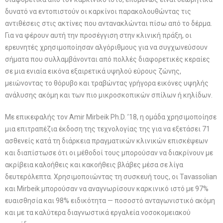
δυνατό να εντοπιστούν οι καρκίνοι παρακολουθώντας τις
αντιθέσεις στις ακτίνες που αντανακλώνται πίσω από το δέρμα.
Για να φέρουν αυτή την προσέγγιση στην κλινική πράξη, οι
ερευνητές χρησιμοποίησαν αλγόριθμους για να συγχωνεύσουν
σήματα που συλλαμβάνονται από πολλές διαφορετικές κεραίες
σε μια ενιαία εικόνα εξαιρετικά υψηλού εύρους ζώνης,
μειώνοντας το θόρυβο και τραβώντας γρήγορα εικόνες υψηλής
ανάλυσης ακόμη και των πιο μικροσκοπικών σπίλων ή κηλίδων.
Με επικεφαλής τον Amir Mirbeik Ph.D. ’18, η ομάδα χρησιμοποίησε
μια επιτραπέζια έκδοση της τεχνολογίας της για να εξετάσει 71
ασθενείς κατά τη διάρκεια πραγματικών κλινικών επισκέψεων
και διαπίστωσε ότι οι μέθοδοί τους μπορούσαν να διακρίνουν με
ακρίβεια καλοήθεις και κακοήθεις βλάβες μέσα σε λίγα
δευτερόλεπτα. Χρησιμοποιώντας τη συσκευή τους, οι Tavassolian
και Mirbeik μπορούσαν να αναγνωρίσουν καρκινικό ιστό με 97%
ευαισθησία και 98% ειδικότητα — ποσοστό ανταγωνιστικό ακόμη
και με τα καλύτερα διαγνωστικά εργαλεία νοσοκομειακού