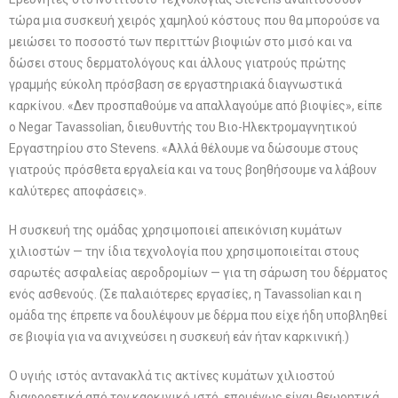
τώρα μια συσκευή χειρός χαμηλού κόστους που θα μπορούσε να
μειώσει το ποσοστό των περιττών βιοψιών στο μισό και να
δώσει στους δερματολόγους και άλλους γιατρούς πρώτης
γραμμής εύκολη πρόσβαση σε εργαστηριακά διαγνωστικά
καρκίνου. «Δεν προσπαθούμε να απαλλαγούμε από βιοψίες», είπε
ο Negar Tavassolian, διευθυντής του Βιο-Ηλεκτρομαγνητικού
Εργαστηρίου στο Stevens. «Αλλά θέλουμε να δώσουμε στους
γιατρούς πρόσθετα εργαλεία και να τους βοηθήσουμε να λάβουν
καλύτερες αποφάσεις».
Η συσκευή της ομάδας χρησιμοποιεί απεικόνιση κυμάτων
χιλιοστών — την ίδια τεχνολογία που χρησιμοποιείται στους
σαρωτές ασφαλείας αεροδρομίων — για τη σάρωση του δέρματος
ενός ασθενούς. (Σε παλαιότερες εργασίες, η Tavassolian και η
ομάδα της έπρεπε να δουλέψουν με δέρμα που είχε ήδη υποβληθεί
σε βιοψία για να ανιχνεύσει η συσκευή εάν ήταν καρκινική.)
Ο υγιής ιστός αντανακλά τις ακτίνες κυμάτων χιλιοστού
διαφορετικά από τον καρκινικό ιστό, επομένως είναι θεωρητικά