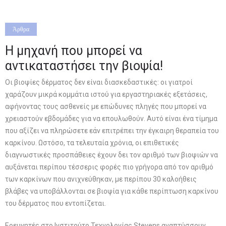
Άρθρα
Η μηχανή που μπορεί να
αντικαταστήσει την βιοψία!
Οι βιοψίες δέρματος δεν είναι διασκεδαστικές: οι γιατροί
χαράζουν μικρά κομμάτια ιστού για εργαστηριακές εξετάσεις,
αφήνοντας τους ασθενείς με επώδυνες πληγές που μπορεί να
χρειαστούν εβδομάδες για να επουλωθούν. Αυτό είναι ένα τίμημα
που αξίζει να πληρώσετε εάν επιτρέπει την έγκαιρη θεραπεία του
καρκίνου. Ωστόσο, τα τελευταία χρόνια, οι επιθετικές
διαγνωστικές προσπάθειες έχουν δει τον αριθμό των βιοψιών να
αυξάνεται περίπου τέσσερις φορές πιο γρήγορα από τον αριθμό
των καρκίνων που ανιχνεύθηκαν, με περίπου 30 καλοήθεις
βλάβες να υποβάλλονται σε βιοψία για κάθε περίπτωση καρκίνου
του δέρματος που εντοπίζεται.
Ερευνητές στο Ινστιτούτο Τεχνολογίας Stevens αναπτύσσουν