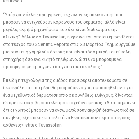
επιπέδου.
“Υπάρχουν άλλες προηγμένες τεχνολογίες απεικόνισης που
μπορούν να ανιχνεύσουν καρκίνους του δέρματος, αλλά είναι
μεγάλα, ακριβά μηχανήματα που δεν είναι διαθέσιμα στην
κλινική”, δήλωσε ο Tavassolian, η έρευνα του οποίου εμφανίζεται
στο τεύχος του Scientific Reports στις 23 Μαρτίου. “Δημιουργούμε
μια συσκευή χαμηλού κόστους που είναι τόσο μικρή και εύκολη
στη χρήση όσο ένα κινητό τηλέφωνο, ώστε να μπορούμε να
προσφέρουμε προηγμένα διαγνωστικά σε όλους.”
Επειδή η τεχνολογία της ομάδας προσφέρει αποτελέσματα σε
δευτερόλεπτα, μια μέρα θα μπορούσε να χρησιμοποιηθεί αντί για
ένα μεγεθυντικό δερματοσκόπιο σε συνήθεις ελέγχους, δίνοντας
εξαιρετικά ακριβή αποτελέσματα σχεδόν αμέσως. «Αυτό σημαίνει
ότι οι γιατροί μπορούν να ενσωματώσουν ακριβή διαγνωστικά σε
συνήθεις εξετάσεις και τελικά να θεραπεύσουν περισσότερους
ασθενείς», είπε ο Tavassolian.
Σε αντίθεση με πολλές άλλες μεθόδους απεικόνισης, οι ακτίνες