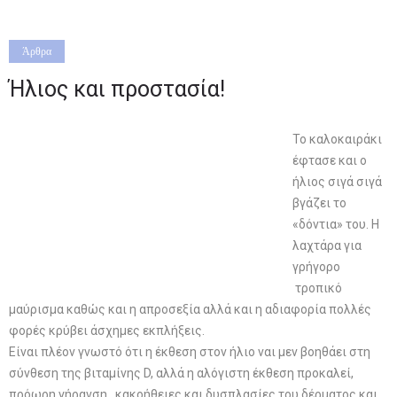
Άρθρα
Ήλιος και προστασία!
To καλοκαιράκι
έφτασε και ο
ήλιος σιγά σιγά
βγάζει το
«δόντια» του. Η
λαχτάρα για
γρήγορο
τροπικό
μαύρισμα καθώς και η απροσεξία αλλά και η αδιαφορία πολλές
φορές κρύβει άσχημες εκπλήξεις.
Είναι πλέον γνωστό ότι η έκθεση στον ήλιο ναι μεν βοηθάει στη
σύνθεση της βιταμίνης D, αλλά η αλόγιστη έκθεση προκαλεί,
πρόωρη γήρανση, κακοήθειες και δυσπλασίες του δέρματος και