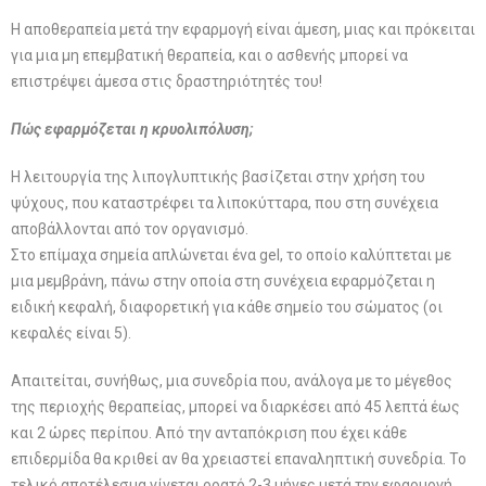
Η αποθεραπεία μετά την εφαρμογή είναι άμεση, μιας και πρόκειται
για μια μη επεμβατική θεραπεία, και ο ασθενής μπορεί να
επιστρέψει άμεσα στις δραστηριότητές του!
Πώς εφαρμόζεται η κρυολιπόλυση;
Η λειτουργία της λιπογλυπτικής βασίζεται στην χρήση του
ψύχους, που καταστρέφει τα λιποκύτταρα, που στη συνέχεια
αποβάλλονται από τον οργανισμό.
Στο επίμαχα σημεία απλώνεται ένα gel, το οποίο καλύπτεται με
μια μεμβράνη, πάνω στην οποία στη συνέχεια εφαρμόζεται η
ειδική κεφαλή, διαφορετική για κάθε σημείο του σώματος (οι
κεφαλές είναι 5).
Απαιτείται, συνήθως, μια συνεδρία που, ανάλογα με το μέγεθος
της περιοχής θεραπείας, μπορεί να διαρκέσει από 45 λεπτά έως
και 2 ώρες περίπου. Από την ανταπόκριση που έχει κάθε
επιδερμίδα θα κριθεί αν θα χρειαστεί επαναληπτική συνεδρία. Το
τελικό αποτέλεσμα γίνεται ορατό 2-3 μήνες μετά την εφαρμογή.