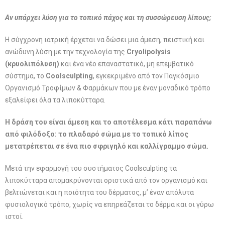
Αν υπάρχει λύση για το τοπικό πάχος και τη συσσώρευση λίπους;
Η σύγχρονη ιατρική έρχεται να δώσει μια άμεση, πειστική και
ανώδυνη λύση με την τεχνολογία της
Cryolipolysis
(κρυολιπόλυση)
και ένα νέο επαναστατικό, μη επεμβατικό
σύστημα, το
Coolsculpting
, εγκεκριμένο από τον Παγκόσμιο
Οργανισμό Τροφίμων & Φαρμάκων που με έναν μοναδικό τρόπο
εξαλείφει όλα τα λιποκύτταρα.
Η δράση του είναι άμεση και το αποτέλεσμα κάτι παραπάνω
από φιλόδοξο: το πλαδαρό σώμα με το τοπικό λίπος
μετατρέπεται σε ένα πιο σφριγηλό και καλλίγραμμο σώμα.
Μετά την εφαρμογή του συστήματος Coolsculpting τα
λιποκύτταρα απομακρύνονται οριστικά από τον οργανισμό και
βελτιώνεται και η ποιότητα του δέρματος, μ’ έναν απόλυτα
φυσιολογικό τρόπο, χωρίς να επηρεάζεται το δέρμα και οι γύρω
ιστοί.