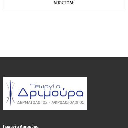
Γεωργία Δριμούρα