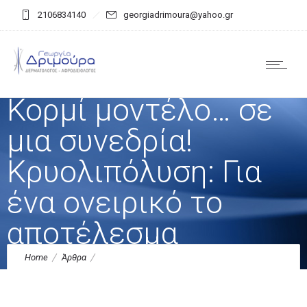
2106834140
georgiadrimoura@yahoo.gr
Κορμί μοντέλο… σε
μια συνεδρία!
Κρυολιπόλυση: Για
ένα ονειρικό το
αποτέλεσμα
Home
Άρθρα
Κορμί μοντέλο… σε μια συνεδρία! Κρυολιπόλυση: Για ένα ονειρικό