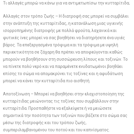
Τι αλλαγές μπορώ να κάνω για να αντιμετωπίσω την κυτταρίτιδα;
Αλλαγές στον τρόπο ζωής – Η διατροφή σας μπορεί να συμβάλει
στην ανάπτυξη της κυτταρίτιδας, η κατανάλωση μιας υγιεινής
ισορροπημένης διατροφής με πολλά φρούτα, λαχανικά και
φυτικές ίνες μπορεί να σας βοηθήσει να διατηρήσετε ένα υγιές
βάρος. Τα επεξεργασμένα τρόφιμα και τα τρόφιμα με υψηλή
περιεκτικότητα σε ζάχαρη θα πρέπει να αποφεύγονται καθώς
μπορούν να βοηθήσουν στη συσσώρευση λίπους και τοξινών. Το
να πίνετε πολύ νερό και να παραμένετε ενυδατωμένοι βοηθάει
επίσης το σώμα να απομακρύνει τις τοξίνες και η αφυδάτωση
μπορεί να κάνει την κυτταρίτιδα πιο αισθητή.
Αποτοξίνωση – Μπορεί να βοηθήσει στην ελαχιστοποίηση της
κυτταρίτιδας μειώνοντας τις τοξίνες που συμβάλλουν στην
κυτταρίτιδα. Προσπαθήστε να εξαλείψετε ή να μειώσετε
σημαντικά την ποσότητα των τοξινών που βάζετε στο σώμα σας
μέσω της διατροφής και του τρόπου ζωής,
συμπεριλαμβανομένου του ποτού και του καπνίσματος.