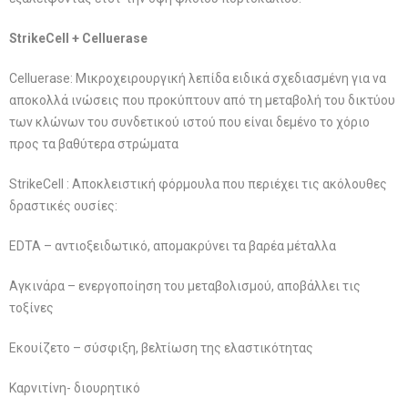
S
trike
Cell + Celluerase
Celluerase: Μικροχειρουργική λεπίδα ειδικά σχεδιασμένη για να
αποκολλά ινώσεις που προκύπτουν από τη μεταβολή του δικτύου
των κλώνων του συνδετικού ιστού που είναι δεμένο το χόριο
προς τα βαθύτερα στρώματα
StrikeCell : Αποκλειστική φόρμουλα που περιέχει τις ακόλουθες
δραστικές ουσίες:
EDTA – αντιοξειδωτικό, απομακρύνει τα βαρέα μέταλλα
Αγκινάρα – ενεργοποίηση του μεταβολισμού, αποβάλλει τις
τοξίνες
Εκουίζετο – σύσφιξη, βελτίωση της ελαστικότητας
Καρνιτίνη- διουρητικό