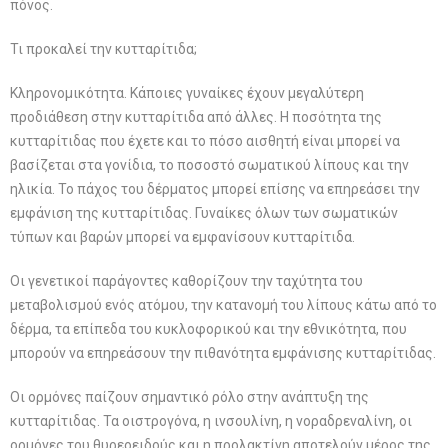
πόνος.
Τι προκαλεί την κυτταρίτιδα;
Κληρονομικότητα. Κάποιες γυναίκες έχουν μεγαλύτερη
προδιάθεση στην κυτταρίτιδα από άλλες. Η ποσότητα της
κυτταρίτιδας που έχετε και το πόσο αισθητή είναι μπορεί να
βασίζεται στα γονίδια, το ποσοστό σωματικού λίπους και την
ηλικία. Το πάχος του δέρματος μπορεί επίσης να επηρεάσει την
εμφάνιση της κυτταρίτιδας. Γυναίκες όλων των σωματικών
τύπων και βαρών μπορεί να εμφανίσουν κυτταρίτιδα.
Οι γενετικοί παράγοντες καθορίζουν την ταχύτητα του
μεταβολισμού ενός ατόμου, την κατανομή του λίπους κάτω από το
δέρμα, τα επίπεδα του κυκλοφορικού και την εθνικότητα, που
μπορούν να επηρεάσουν την πιθανότητα εμφάνισης κυτταρίτιδας.
Οι ορμόνες παίζουν σημαντικό ρόλο στην ανάπτυξη της
κυτταρίτιδας. Τα οιστρογόνα, η ινσουλίνη, η νοραδρεναλίνη, οι
ορμόνες του θυρεοειδούς και η προλακτίνη αποτελούν μέρος της