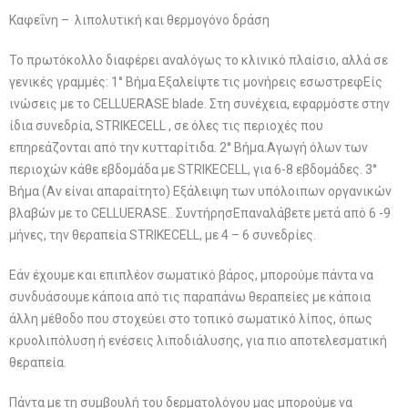
Καφεΐνη – λιπολυτική και θερμογόνο δράση
Το πρωτόκολλο διαφέρει αναλόγως το κλινικό πλαίσιο, αλλά σε
γενικές γραμμές: 1° Βήμα Εξαλείψτε τις μονήρεις εσωστρεφΕίς
ινώσεις με το CELLUERASE blade. Στη συνέχεια, εφαρμόστε στην
ίδια συνεδρία, STRIKECELL , σε όλες τις περιοχές που
επηρεάζονται από την κυτταρίτιδα. 2° Βήμα.Αγωγή όλων των
περιοχών κάθε εβδομάδα με STRIKECELL, για 6-8 εβδομάδες. 3°
Βήμα (Αν είναι απαραίτητο) Εξάλειψη των υπόλοιπων οργανικών
βλαβών με το CELLUERASE.. ΣυντήρησΕπαναλάβετε μετά από 6 -9
μήνες, την θεραπεία STRIKECELL, με 4 – 6 συνεδρίες.
Eάν έχουμε και επιπλέον σωματικό βάρος, μπορούμε πάντα να
συνδυάσουμε κάποια από τις παραπάνω θεραπείες με κάποια
άλλη μέθοδο που στοχεύει στο τοπικό σωματικό λίπος, όπως
κρυολιπόλυση ή ενέσεις λιποδιάλυσης, για πιο αποτελεσματική
θεραπεία.
Πάντα με τη συμβουλή του δερματολόγου μας μπορούμε να