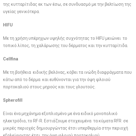
της κυτταρίτιδας εκ των έσω, σε συνδυασμό με την βελτίωση της
υγείας γενικότερα.
HIFU
Με τη χρήση υπέρηχων υψηλής συχνότητας το HIFU μειώνει το
τοπικό λίπος, τη χαλάρωσης του δέρματος και την κυτταρίτιδα.
Cellfina
Με τη βοήθεια ειδικής βελόνας, κόβει τα ινώδη διαφράγματα που
κάτω από το δέρμα και ευθύνονται για την όψη φλοιού
πορτοκαλιού στους μηρούς και τους γλουτούς.
Spherofill
Είναι ένα μηχάνημα εξοπλισμένο με ένα ειδικό μονοπολικό
ηλεκτρόδιο, το RF-R. Εστιάζουμε στοχευμένα τα κύματα RFR σε
μικρές περιοχές δημιουργώντας έτσι υπερθερμία στην περιοχή
εξαλείφοντας έτσι την όψη φλοιού πορτοκαλιού.