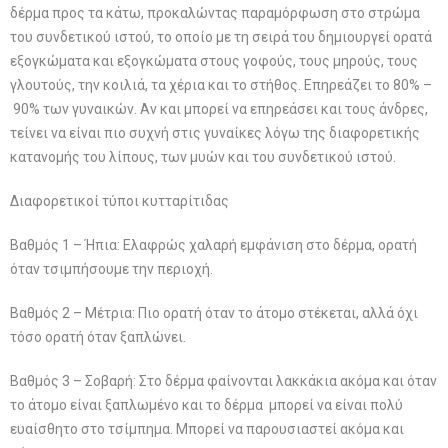
δέρμα προς τα κάτω, προκαλώντας παραμόρφωση στο στρώμα
του συνδετικού ιστού, το οποίο με τη σειρά του δημιουργεί ορατά
εξογκώματα και εξογκώματα στους γοφούς, τους μηρούς, τους
γλουτούς, την κοιλιά, τα χέρια και το στήθος. Επηρεάζει το 80% –
90% των γυναικών. Αν και μπορεί να επηρεάσει και τους άνδρες,
τείνει να είναι πιο συχνή στις γυναίκες λόγω της διαφορετικής
κατανομής του λίπους, των μυών και του συνδετικού ιστού.
Διαφορετικοί τύποι κυτταρίτιδας
Βαθμός 1 – Ήπια: Ελαφρώς χαλαρή εμφάνιση στο δέρμα, ορατή
όταν τσιμπήσουμε την περιοχή.
Βαθμός 2 – Μέτρια: Πιο ορατή όταν το άτομο στέκεται, αλλά όχι
τόσο ορατή όταν ξαπλώνει.
Βαθμός 3 – Σοβαρή: Στο δέρμα φαίνονται λακκάκια ακόμα και όταν
το άτομο είναι ξαπλωμένο και το δέρμα μπορεί να είναι πολύ
ευαίσθητο στο τσίμπημα. Μπορεί να παρουσιαστεί ακόμα και