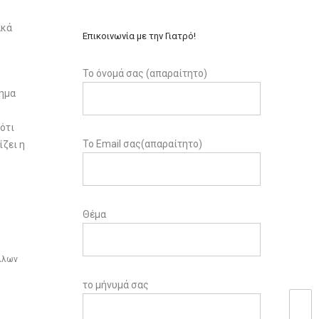
ακά
Επικοινωνία με την Γιατρό!
Το όνομά σας (απαραίτητο)
τημα
 ότι
Το Email σας(απαραίτητο)
ίζει η
Θέμα
άλλων
το μήνυμά σας