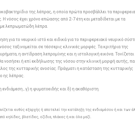
μυκοβακτηρίδιο της λέπρας, η οποία πρώτα προσβάλλει τα περιφερει
. Η νόσος έχει χρόνο επώασης από 2-7 έτη και μεταδίδεται με τα
α με λεπρωματώδη λέπρα.
ηση για το νευρικό ιστό και ειδικά για το περιφερειακό νευρικό σύσ
νόσος ταξινομείται σε τέσσερις κλινικές μορφές. Τα κριτήρια της
ευρήματα, η αντίδραση λεπρομίνης και η ιστολογική εικόνα. Τονίζεται
θα νοσήσει ή επί εκδήλωσης της νόσου στην κλινική μορφή αυτής, πα
έλος της κυτταρικής ανοσίας. Πράγματι η κατάσταση της κυτταρικής
ο ης λέπρας.
 ενδιάμεση , γ) η φυματοειδής και δ) η ακαθόριστη.
φανίζεται ευθύς εξαρχής ή αποτελεί την κατάληξη της ενδιαμέσου ή και των 
ό κηλίδες, βλατίδες, οζίδια, πλάκες ή και όλα μαζί.