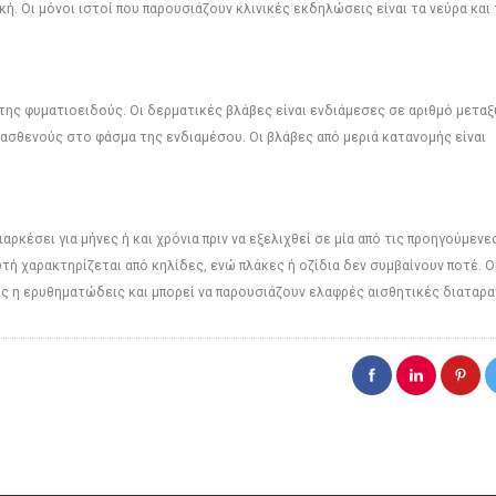
ή. Οι μόνοι ιστοί που παρουσιάζουν κλινικές εκδηλώσεις είναι τα νεύρα και
ης φυματιοειδούς. Οι δερματικές βλάβες είναι ενδιάμεσες σε αριθμό μεταξ
ασθενούς στο φάσμα της ενδιαμέσου. Οι βλάβες από μεριά κατανομής είναι
αρκέσει για μήνες ή και χρόνια πριν να εξελιχθεί σε μία από τις προηγούμενε
υτή χαρακτηρίζεται από κηλίδες, ενώ πλάκες ή οζίδια δεν συμβαίνουν ποτέ. Ο
ές η ερυθηματώδεις και μπορεί να παρουσιάζουν ελαφρές αισθητικές διαταρα