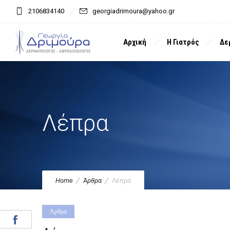
2106834140
georgiadrimoura@yahoo.gr
Αρχική
Η Γιατρός
Δε
Λέπρα
Home
Άρθρα
Λέπρα
Άρθρα