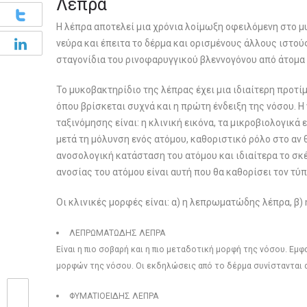
Λέπρα
Η λέπρα αποτελεί μια χρόνια λοίμωξη οφειλόμενη στο 
νεύρα και έπειτα το δέρμα και ορισμένους άλλους ιστούς
σταγονίδια του ρινοφαρυγγικού βλεννογόνου από άτομ
Το μυκοβακτηρίδιο της λέπρας έχει μια ιδιαίτερη προτίμ
όπου βρίσκεται συχνά και η πρώτη ένδειξη της νόσου. Η 
ταξινόμησης είναι: η κλινική εικόνα, τα μικροβιολογικά 
μετά τη μόλυνση ενός ατόμου, καθοριστικό ρόλο στο αν 
ανοσολογική κατάσταση του ατόμου και ιδιαίτερα το σκ
ανοσίας του ατόμου είναι αυτή που θα καθορίσει τον τύπ
Οι κλινικές μορφές είναι: α) η λεπρωματώδης λέπρα, β) η
ΛΕΠΡΩΜΑΤΩΔΗΣ ΛΕΠΡΑ
Είναι η πιο σοβαρή και η πιο μεταδοτική μορφή της νόσου. Εμ
μορφών της νόσου. Οι εκδηλώσεις από το δέρμα συνίστανται απ
ΦΥΜΑΤΙΟΕΙΔΗΣ ΛΕΠΡΑ