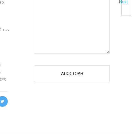
Next
 το
ύ των
ς
ι
χές.