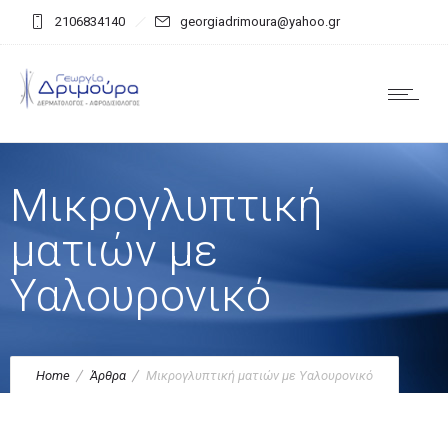
2106834140
georgiadrimoura@yahoo.gr
Μικρoγλυπτική
ματιών με
Υαλουρονικό
Home
Άρθρα
Μικρoγλυπτική ματιών με Υαλουρονικό