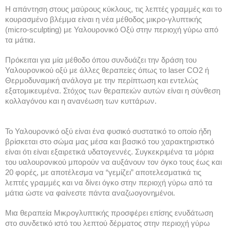
Η απάντηση στους μαύρους κύκλους, τις λεπτές γραμμές και το 
κουρασμένο βλέμμα είναι η νέα μέθοδος μικρο-γλυπτικής 
(micro-sculpting) με Υαλουρονικό Οξύ στην περιοχή γύρω από 
τα μάτια. 
Πρόκειται για μία μέθοδο όπου συνδυάζει την δράση του 
Υαλουρονικού οξύ με άλλες θεραπείες όπως το laser CO2 ή 
Θερμοδυναμική ανάλογα με την περίπτωση και εντελώς 
εξατομικευμένα. Στόχος των θεραπειών αυτών είναι η σύνθεση 
κολλαγόνου και η ανανέωση των κυττάρων.
Το Υαλουρονικό οξύ είναι ένα φυσικό συστατικό το οποίο ήδη 
βρίσκεται στο σώμα μας μέσα και βασικό του χαρακτηριστικό 
είναι ότι είναι εξαιρετικά υδατογεννές. Συγκεκριμένα τα μόρια 
του υαλουρονικού μπορούν να αυξάνουν τον όγκο τους έως και 
20 φορές, με αποτέλεσμα να “γεμίζει” αποτελεσματικά τις 
λεπτές γραμμές και να δίνει όγκο στην περιοχή γύρω από τα 
μάτια ώστε να φαίνεστε πάντα αναζωογονημένοι.
Μια θεραπεία Μικρογλυπτικής προσφέρει επίσης ενυδάτωση 
στο συνδετικό ιστό του λεπτού δέρματος στην περιοχή γύρω 