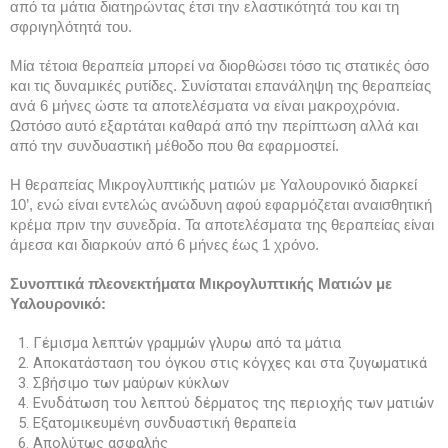
από τα μάτια διατηρώντας έτσι την ελαστικότητά του και τη 
σφριγηλότητά του.
Μία τέτοια θεραπεία μπορεί να διορθώσει τόσο τις στατικές όσο 
και τις δυναμικές ρυτίδες. Συνίσταται επανάληψη της θεραπείας 
ανά 6 μήνες ώστε τα αποτελέσματα να είναι μακροχρόνια. 
Ωστόσο αυτό εξαρτάται καθαρά από την περίπτωση αλλά και 
από την συνδυαστική μέθοδο που θα εφαρμοστεί.
Η θεραπείας Μικρογλυπτικής ματιών με Υαλουρονικό διαρκεί 
10’, ενώ είναι εντελώς ανώδυνη αφού εφαρμόζεται αναισθητική 
κρέμα πριν την συνεδρία. Τα αποτελέσματα της θεραπείας είναι 
άμεσα και διαρκούν από 6 μήνες έως 1 χρόνο. 
Συνοπτικά πλεονεκτήματα Μικρογλυπτικής Ματιών με 
Υαλουρονικό:
0
1. Γέμισμα λεπτών γραμμών γλυρω από τα μάτια 
0
2. Αποκατάσταση του όγκου στις κόγχες και στα ζυγωματικά
0
3. Σβήσιμο των μαύρων κύκλων
0
4. Ενυδάτωση του λεπτού δέρματος της περιοχής των ματιών
0
5. Εξατομικευμένη συνδυαστική θεραπεία
0
6. Απολύτως ασφαλής