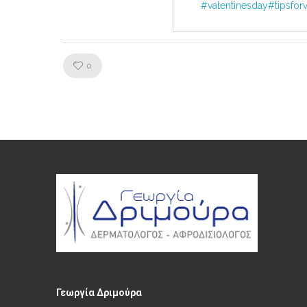
#valentinesday#tipsforva
Like!
0
Γεωργία Δριμούρα