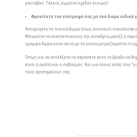
ραντεβού. Τέλεια, είμαστε σχεδόν έτοιμοι!
Φροντίστε τον σύντροφό σας με ένα δώρο ειδικά γ
Αποφύγετε τα τυπικά δώρα όπως ένα κουτί σοκολατάκια κα
Μπορείτε να κλείσετε εκείνη την συνεδρία μασάζ ή περιπ
όμορφα δώρα είναι αυτά με τα οποία μοιραζόμαστε στιγ
Όπως και αν επιλέξετε να περάσετε αυτό το βράδυ να θ
είναι η αγάπη και ο σεβασμός. Και για όλους εσάς που “γ
τους αγαπημένους σας.