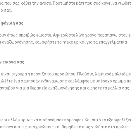
μα που σας κόβει την ανάσα. Προτιμήστε κάτι που σας κάνει να νιώθε
ό σας.
εμφάνισή σας
πουν όπως ακριβώς είμαστε. Αφιερώστε λίγο χρόνο παραπάνω στον 
ι αναζωογόνησης, και αφήστε το make up και για τα επαγγελματικά
ν εικόνα σας
ά είναι σίγουρα η κορνίζα του προσώπου. Πλούσια, λαμπερά μαλλιά με
 Επιλέξτε ένα σαμπουάν ενδυνάμωσης και λάμψης με υπέροχο άρωμα π
 ραντεβού για μία θεραπεία αναζωογόνησης και αφήστε τα μαλλιά σας
ρφοι αλλά κυρίως να αισθανόμαστε όμορφοι. Και αυτό το εξασφαλίζει
deadlines και τις υποχρεώσεις και θυμηθείτε πως νιώθατε στα πρώτα