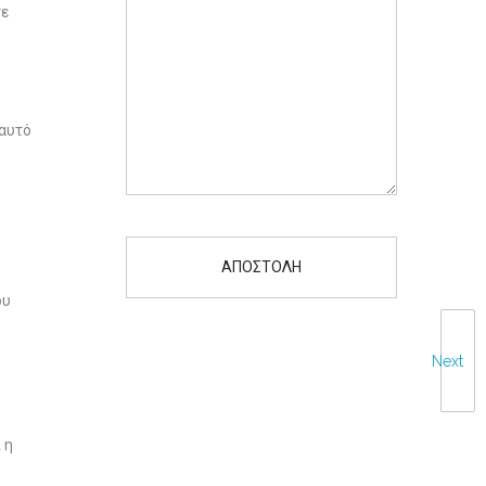
τε
εαυτό
ου
Next
 η