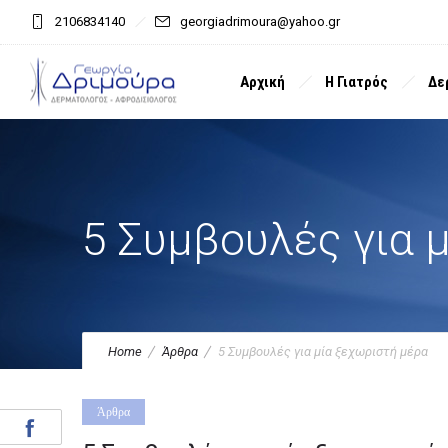
2106834140
georgiadrimoura@yahoo.gr
Αρχική
Η Γιατρός
Δε
5 Συμβουλές για 
Home
Άρθρα
5 Συμβουλές για μία ξεχωριστή μέρα
Άρθρα