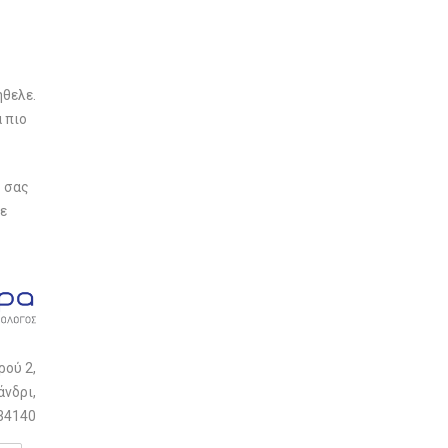
ήθελε.
α πιο
ο σας
με
ρού 2,
άνδρι,
834140