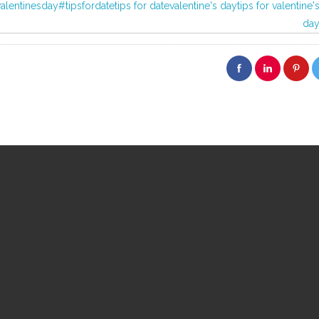
lentinesday#tipsfordatetips for datevalentine's daytips for valentine'
da