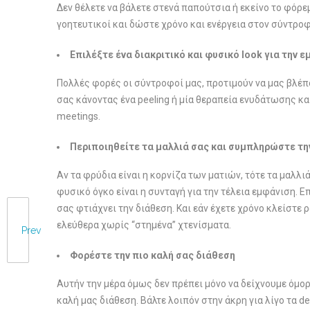
Δεν θέλετε να βάλετε στενά παπούτσια ή εκείνο το φόρε
γοητευτικοί και δώστε χρόνο και ενέργεια στον σύντροφ
Επιλέξτε ένα διακριτικό και φυσικό look για την 
Πολλές φορές οι σύντροφοί μας, προτιμούν να μας βλέ
σας κάνοντας ένα peeling ή μία θεραπεία ενυδάτωσης κα
meetings.
Περιποιηθείτε τα μαλλιά σας και συμπληρώστε τη
Αν τα φρύδια είναι η κορνίζα των ματιών, τότε τα μαλλι
φυσικό όγκο είναι η συνταγή για την τέλεια εμφάνιση.
σας φτιάχνει την διάθεση. Και εάν έχετε χρόνο κλείστε
ελεύθερα χωρίς “στημένα” χτενίσματα.
Prev
Φορέστε την πιο καλή σας διάθεση
Αυτήν την μέρα όμως δεν πρέπει μόνο να δείχνουμε όμο
καλή μας διάθεση. Βάλτε λοιπόν στην άκρη για λίγο τα 